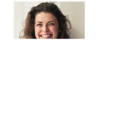
Personligt
Digitala verktyg är viktiga, men
inget ersätter en verklig kontakt.
Vi kombinerar teknik med
personlig service. Er förening får
en egen kundansvarig och ett
dedikerat drift team som alltid
finns nära till hands för att
stötta, avlasta och agera när ni
behöver det.