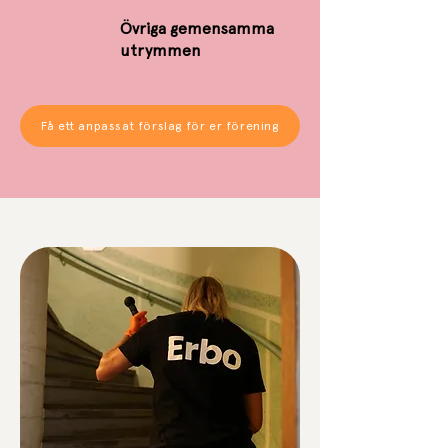
Övriga gemensamma
utrymmen
Få ett anpassat förslag för er förening