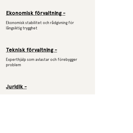
Ekonomisk förvaltning -
Ekonomisk stabilitet och rådgivning för
långsiktig trygghet
Teknisk förvaltning -
Experthjälp som avlastar och förebygger
problem
Juridik -
Specialiserad juridisk hjälp i fastighets- och
föreningsfrågor
Projektledning -