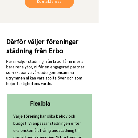
Kontakta oss
Därför väljer föreningar
städning från Erbo
När ni väljer städning från Erbo får ni mer än
bara rena ytor, ni får en engagerad partner
som skapar välvårdade gemensamma
utrymmen ni kan vara stolta över och som
höjer fastighetens värde.
Flexibla
Varje förening har olika behov och
budget. Vi anpassar städningen efter
era önskemål, från grundstädning till
omfattande rengöring. Ni bestämmer