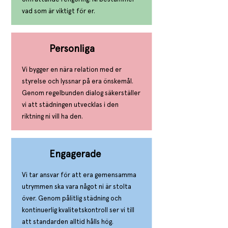
vad som är viktigt för er.
Personliga
Vi bygger en nära relation med er
styrelse och lyssnar på era önskemål.
Genom regelbunden dialog säkerställer
vi att städningen utvecklas i den
riktning ni vill ha den.
Engagerade
Vi tar ansvar för att era gemensamma
utrymmen ska vara något ni är stolta
över. Genom pålitlig städning och
kontinuerlig kvalitetskontroll ser vi till
att standarden alltid hålls hög.