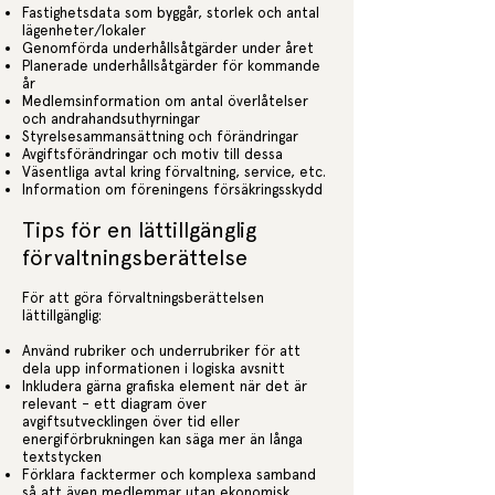
Fastighetsdata som byggår, storlek och antal
lägenheter/lokaler
Genomförda underhållsåtgärder under året
Planerade underhållsåtgärder för kommande
år
Medlemsinformation om antal överlåtelser
och andrahandsuthyrningar
Styrelsesammansättning och förändringar
Avgiftsförändringar och motiv till dessa
Väsentliga avtal kring förvaltning, service, etc.
Information om föreningens försäkringsskydd
Tips för en lättillgänglig
förvaltningsberättelse
För att göra förvaltningsberättelsen
lättillgänglig:
Använd rubriker och underrubriker för att
dela upp informationen i logiska avsnitt
Inkludera gärna grafiska element när det är
relevant – ett diagram över
avgiftsutvecklingen över tid eller
energiförbrukningen kan säga mer än långa
textstycken
Förklara facktermer och komplexa samband
så att även medlemmar utan ekonomisk