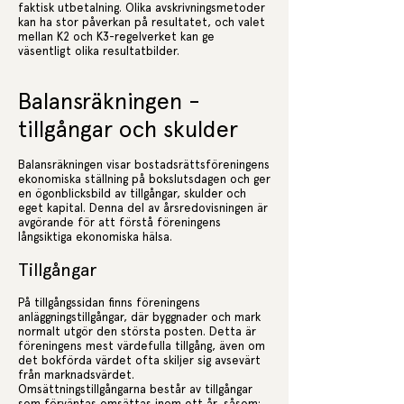
faktisk utbetalning. Olika avskrivningsmetoder
kan ha stor påverkan på resultatet, och valet
mellan K2 och K3-regelverket kan ge
väsentligt olika resultatbilder.
Balansräkningen -
tillgångar och skulder
Balansräkningen visar bostadsrättsföreningens
ekonomiska ställning på bokslutsdagen och ger
en ögonblicksbild av tillgångar, skulder och
eget kapital. Denna del av årsredovisningen är
avgörande för att förstå föreningens
långsiktiga ekonomiska hälsa.
Tillgångar
På tillgångssidan finns föreningens
anläggningstillgångar, där byggnader och mark
normalt utgör den största posten. Detta är
föreningens mest värdefulla tillgång, även om
det bokförda värdet ofta skiljer sig avsevärt
från marknadsvärdet.
Omsättningstillgångarna består av tillgångar
som förväntas omsättas inom ett år, såsom: