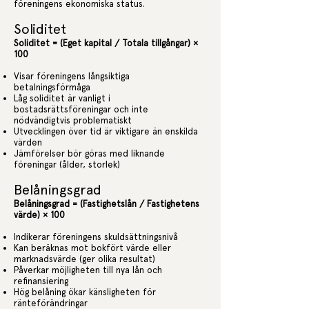
föreningens ekonomiska status.
Soliditet
Soliditet = (Eget kapital / Totala tillgångar) ×
100
Visar föreningens långsiktiga
betalningsförmåga
Låg soliditet är vanligt i
bostadsrättsföreningar och inte
nödvändigtvis problematiskt
Utvecklingen över tid är viktigare än enskilda
värden
Jämförelser bör göras med liknande
föreningar (ålder, storlek)
Belåningsgrad
Belåningsgrad = (Fastighetslån / Fastighetens
värde) × 100
Indikerar föreningens skuldsättningsnivå
Kan beräknas mot bokfört värde eller
marknadsvärde (ger olika resultat)
Påverkar möjligheten till nya lån och
refinansiering
Hög belåning ökar känsligheten för
ränteförändringar