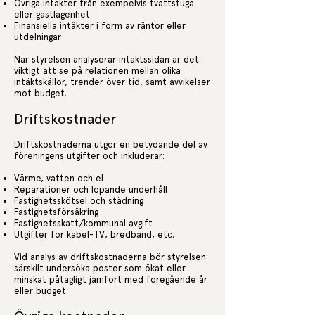
Övriga intäkter från exempelvis tvättstuga
eller gästlägenhet
Finansiella intäkter i form av räntor eller
utdelningar
När styrelsen analyserar intäktssidan är det
viktigt att se på relationen mellan olika
intäktskällor, trender över tid, samt avvikelser
mot budget.
Driftskostnader
Driftskostnaderna utgör en betydande del av
föreningens utgifter och inkluderar:
Värme, vatten och el
Reparationer och löpande underhåll
Fastighetsskötsel och städning
Fastighetsförsäkring
Fastighetsskatt/kommunal avgift
Utgifter för kabel-TV, bredband, etc.
Vid analys av driftskostnaderna bör styrelsen
särskilt undersöka poster som ökat eller
minskat påtagligt jämfört med föregående år
eller budget.