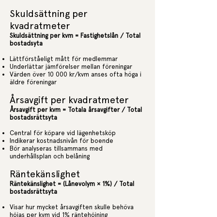
Skuldsättning per
kvadratmeter
Skuldsättning per kvm = Fastighetslån / Total
bostadsyta
Lättförståeligt mått för medlemmar
Underlättar jämförelser mellan föreningar
Värden över 10 000 kr/kvm anses ofta höga i
äldre föreningar
Årsavgift per kvadratmeter
Årsavgift per kvm = Totala årsavgifter / Total
bostadsrättsyta
Central för köpare vid lägenhetsköp
Indikerar kostnadsnivån för boende
Bör analyseras tillsammans med
underhållsplan och belåning
Räntekänslighet
Räntekänslighet = (Lånevolym × 1%) / Total
bostadsrättsyta
Visar hur mycket årsavgiften skulle behöva
höjas per kvm vid 1% räntehöjning