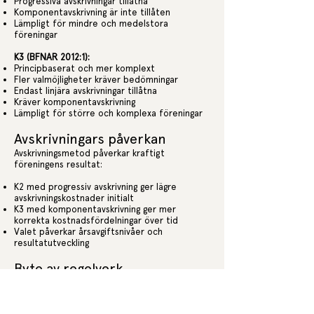
Progressiva avskrivningar tillåtna
Komponentavskrivning är inte tillåten
Lämpligt för mindre och medelstora
föreningar
K3 (BFNAR 2012:1):
Principbaserat och mer komplext
Fler valmöjligheter kräver bedömningar
Endast linjära avskrivningar tillåtna
Kräver komponentavskrivning
Lämpligt för större och komplexa föreningar
Avskrivningars påverkan
Avskrivningsmetod påverkar kraftigt
föreningens resultat:
K2 med progressiv avskrivning ger lägre
avskrivningskostnader initialt
K3 med komponentavskrivning ger mer
korrekta kostnadsfördelningar över tid
Valet påverkar årsavgiftsnivåer och
resultatutveckling
Byte av regelverk
Överväganden vid byte mellan regelverken:
Kräver noggrann analys av konsekvenser