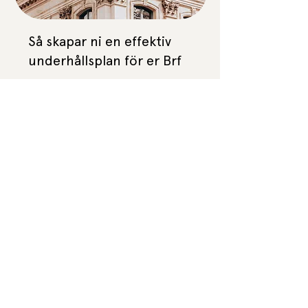
Så skapar ni en effektiv
underhållsplan för er Brf
En professionell underhållsplan är skillnaden
mellan en förening som hanterar sin fastighet
proaktivt och en som jagar akuta problem. I
denna guide delar vi konkreta metoder
baserade på erfarenheter från föreningar av
olika storlekar – från små föreningar med 30
lägenheter till större objekt med över 600
bostäder.
Läs mer >
Erbo
Om oss